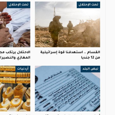
تحت الإحتلال
تحت الإحتلال
القسام .. استهدفنا قوة إسرائيلية
الاحتلال يرتكب مج
من 12 جنديا
المغازي والنصيرا
نبض البلد
أردنيات