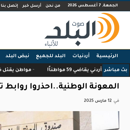
الجمعة, 7 أغسطس 2026
من نحن
أرسل خبر
إتصل بنا
الرئيسية
أردنيات
البلد للجميع
نبض البلد
بث مباشر
ئب أردني يقاضي 59 مواطناً!
مواطن يقتل ضبعًا اقت
المعونة الوطنية..احذروا روابط ت
في
12 مارس 2025