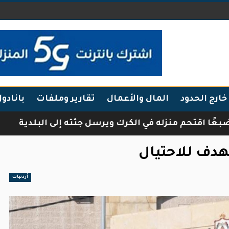
خارج الحدود
المال والأعمال
تقارير وملفات
بانادو
حم منزله في الكرك ويرسل جثته إلى البلدية
فرقة 
هدف للاحتيال
أردنيات