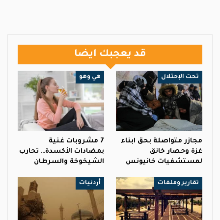
قد يعجبك ايضا
تحت الإحتلال
هي وهو
مجازر متواصلة بحق ابناء
7 مشروبات غنية
غزة وحصار خانق
بمضادات الأكسدة… تحارب
لمستشفيات خانيونس
الشيخوخة والسرطان
تقارير وملفات
أردنيات