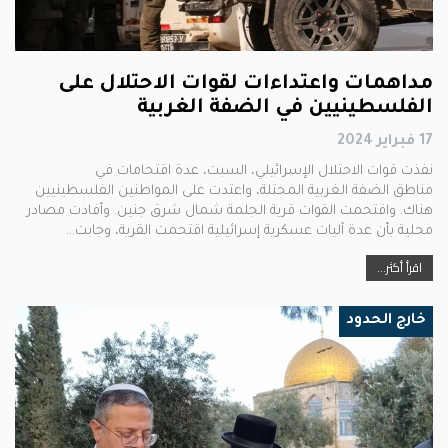
مداهمات واعتداءات لقوات الاحتلال على
الفلسطينيين في الضفة الغربية
17 فبراير 2024
نفذت قوات الاحتلال الإسرائيلي، السبت، عدة اقتحامات في
مناطق الضفة الغربية المحتلة، واعتدت على المواطنين الفلسطينيين
هناك. واقتحمت القوات قرية الجلمة شمال شرق جنين. وأفادت مصادر
محلية بأن عدة آليات عسكرية إسرائيلية اقتحمت القرية، وجابت…
اقرأ أكثر...
خارج الحدود