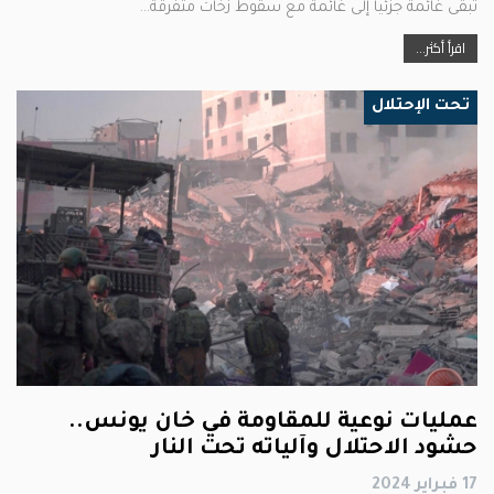
تبقى غائمة جزئياً إلى غائمة مع سقوط زخات متفرقة…
اقرأ أكثر...
تحت الإحتلال
عمليات نوعية للمقاومة في خان يونس..
حشود الاحتلال وآلياته تحت النار
17 فبراير 2024