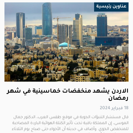
عناوين رئيسية
الاردن يشهد منخفضات خماسينية في شهر
رمضان
18 فبراير 2024
قال مستشار التنبؤات الجوية في موقع طقس العرب، الدكتور جمال
الموسى، إن المملكة باقية تحت تأثير الكتلة الهوائية الباردة المصاحبة
للمنخفض الجوي. وأضاف في حديثه أن الأجواء حتى صباح يوم الثلاثاء