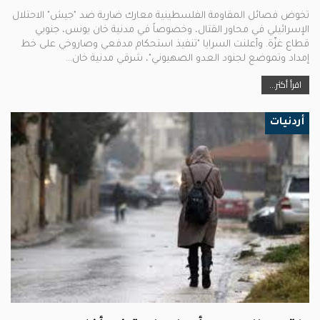
تخوض فصائل المقاومة الفلسطينية معارك ضارية ضد "جيش" الاحتلال
الإسرائيلي في محاور القتال، وخصوصاً في مدنية خان يونس، جنوبي
قطاع غزّة. وأعلنت السرايا "تنفيذ استحكام مدفعي وصاروخي على خط
إمداد وتموضع لجنود العدو الصهيوني"، شرقي مدنية خان…
اقرأ أكثر...
أردنيات