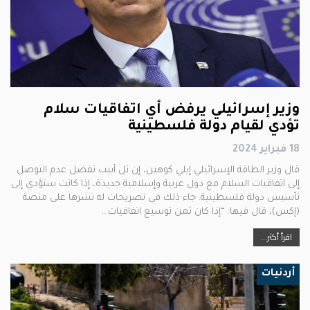
وزير إسرائيلي يرفض أي اتفاقيات سلام
تؤدي لقيام دولة فلسطينية
18 فبراير 2024
قال وزير الطاقة الإسرائيلي إيلي كوهين، إن تل أبيب تفضل عدم التوصل
إلى اتفاقيات السلام مع دول عربية وإسلامية جديدة، إذا كانت ستؤدي إلى
تأسيس دولة فلسطينية. جاء ذلك في تصريحات له نشرها على منصة
(إكس)، قال فيها: “إذا كان ثمن توسيع اتفاقيات…
اقرأ أكثر...
أردنيات