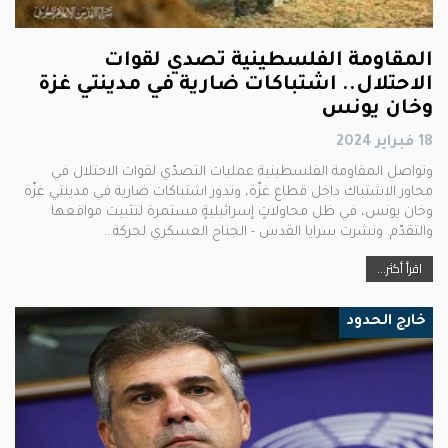
المقاومة الفلسطينية تصدي لقوات
الاحتلال.. اشتباكات ضارية في مدينتي غزة
وخان يونس
18 فبراير 2024
وتواصل المقاومة الفلسطينية عمليات التصدّي لقوات الاحتلال في
محاور الاشتباك داخل قطاع غزّة، وتدور اشتباكات ضارية في مدينتي غزّة
وخان يونس، في ظل محاولاتٍ إسرائيليةٍ مستمرة لتثبيت مواقعها
والتقدّم. ونشرت سرايا القدس - الجناح العسكري لحركة…
اقرأ أكثر...
خارج الحدود