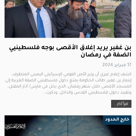
بن غفير يريد إغلاق الأقصى بوجه فلسطينيي
الضفة في رمضان
17 فبراير 2024
كشف إعلام عبري أن وزير الأمن القومي الإسرائيلي اليميني المتطرف،
إيتمار بن غفير، طالب الحكومة بمنع دخول فلسطينيي الضفة الغربية إلى
المسجد الأقصى خلال شهر رمضان، الذي يحل في مارس/ آذار المقبل،
وتقييد دخول فلسطينيي القدس والداخل. وذكرت…
اقرأ أكثر...
خارج الحدود