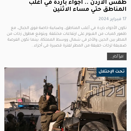
طقس الاردن .. أجواء باردة في أغلب
المناطق حتي مساء الاثنين
17 فبراير 2024
تكون الأجواء باردة في أغلب المناطق، وضبابية خاصة فوق الجبال، مع
ظهور كميات من الغيوم على ارتفاعات مختلفة. ويتوقع هطول زخات من
المطر بين الحين والآخر في شمال ووسط المملكة، بينما تكون الفرصة
ضعيفة لزخات خفيفة من المطر لفترة قصيرة في أجزاء…
اقرأ أكثر...
تحت الإحتلال