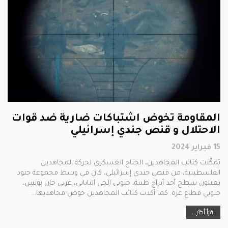
المقاومة تخوض اشتباكات ضارية ضد قوات
الاحتلال و قنص جندي إسرائيلي
15 فبراير 2024
تمكّنت كتائب المجاهدين، الجناح العسكري لحركة المجاهدين
الفلسطينية، من قنص جندي إسرائيلي، كان في وسط مجموعة جنود
يعتلون سطح أحد أبراج طيبة، جنوبي الحي الياباني، غربي خان يونس،
جنوبي قطاع غزة. كما أكدت كتائب المجاهدين خوض مجاهديها…
اقرأ أكثر...