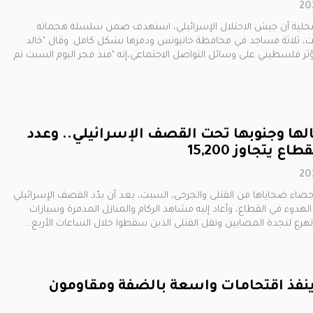
حلية أن جيش الاحتلال الإسرائيلي، استهدف ضمن سلسلة هجماته
بت، ثلاثة مساجد في محافظة خانيونس ودمرها بشكل كامل. وقال "خالد
ر فلسطيني على وسائل التواصل الاجتماعي،إنه "منذ فجر اليوم السبت تم
ها وجنوبها تحت القصف الإسرائيلي.. وعدد
اع يتجاوز 15,200
حصاء ضحاياها من القتلى والجرحى، السبت، بعد أن بدّد القصف الإسرائيلي
لهدوء في القطاع، وأعاد إليه مشاهد الركام والمنازل المدمرة وسيارات
هرع لنجدة المصابين ونقل القتلى الذين سقطوا خلال الساعات الأربع…
ينفذ اقتحامات واسعة بالضفة ومقاومون