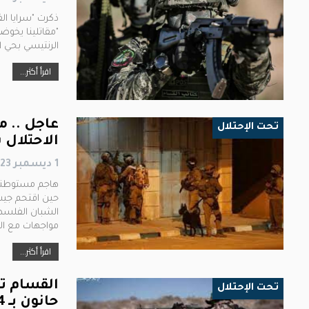
ذكرت "​سرايا ال
"مقاتلينا يخو
الرنتيسي بحي ال
اقرأ أكثر...
عاجل .. 
تحت الإحتلال
الاحتلال 
1 ديسمبر 2023
هاجم مستوطنون
حين اقتحم جيش
الشبان الفلسط
مواجهات مع ال
اقرأ أكثر...
القسام ت
تحت الإحتلال
حانون بــ 4 قذائف مضادة