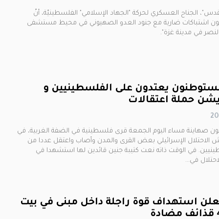
قدس​"، الجناح العسكري لحركة "الجهاد الإسلامي" الفلسطينيّة، أنّ
ضون اشتباكات ضارية مع جنود العدو الصهيوني في محيط مستشفى
نصر في مدينة ​غزة​".
مستوطنون يعتدون على الفلسطينيين و
يشن حملة اعتقالات
 صهاينة مساء اليوم الجمعة قرى فلسطينية في الضفة الغربية، في
 الاحتلال الإسرائيلي بعض القرى والمدن وأصاب واعتقل عددا من
ينيين. في الوقت ذاته نعت كتيبة جنين قائدين لها استشهدا في
احتلال في…
علن استهداف قوة راجلة داخل مبنى في بيت