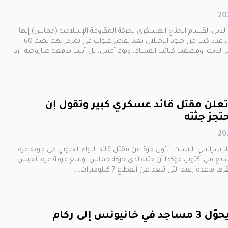
الدين القسام الجناح العسكري لحركة المقاومة الإسلامية (حماس) إنها
تمكنت من قتل عدد كبير من جنود الاحتلال بعد تفجير عبوات في تمركز لهم يضم 60
 الديك. وقصفت كتائب القسام، ويوم أمس، تل أبيب بدفعة صاروخية “ردا
علن مقتل قائد عسكري كبير وتقول إن
جز جثته
رائيلي، السبت، لأول مرة عن مقتل قائد اللواء الجنوبي في فرقة غزة
بع من أكتوبر، مؤكدا أن جثته لدى حركة حماس. وتتبع فرقة غزة الجيش
 قاعدة رعيم التي تبعد عن القطاع 7 كيلومترات،…
انيونس إلى ركام