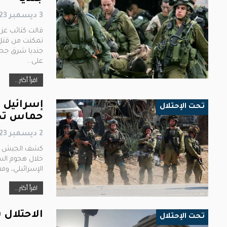
3 ديسمبر 2023
قالت كتائب عز 
جنديا شرق جحر
على…
اقرأ أكثر...
إسرائيل ت
تحت الإحتلال
حماس تحت
2 ديسمبر 2023
كشف الجيش الإس
خلال هجوم السا
الإسرائيلي، ومقرها
اقرأ أكثر...
الاحتلال يحوّل 3 مساجد في خ
تحت الإحتلال