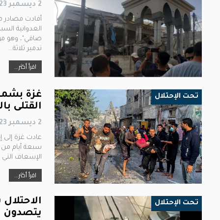
2 ديسمبر 2023
أفادت مصادر م
العدوانية الس
صافي"، وهو مؤث
تدمير ثلاثة…
اقرأ أكثر...
غزة بشمال
تحت الإحتلال
القتلى بالقط
2 ديسمبر 2023
عادت غزة إلى إ
سبعة أيام من ا
الإسعاف التي ت
اقرأ أكثر...
الاحتلال 
تحت الإحتلال
يتصدون